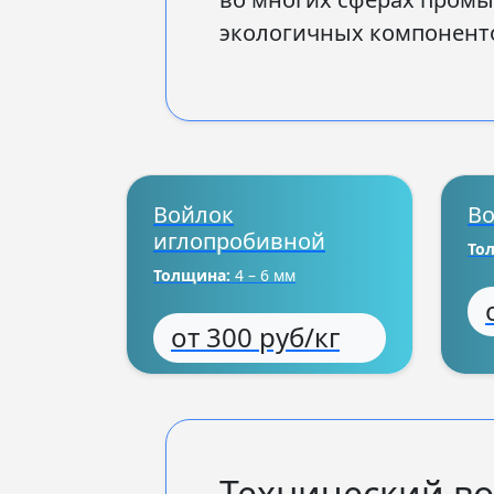
экологичных компоненто
Войлок
Во
иглопробивной
То
Толщина:
4 – 6 мм
от 300 руб/кг
Технический во