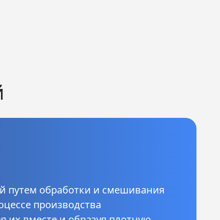
й
й путем обработки и смешивания
оцессе производства
я их вместе и образуя плотную