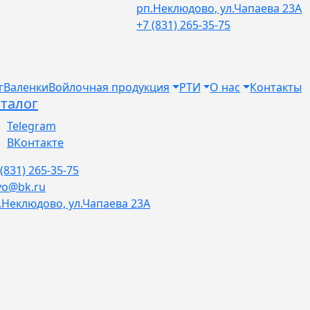
рп.Неклюдово, ул.Чапаева 23А
+7 (831) 265-35-75
г
Валенки
Войлочная продукция
РТИ
О нас
Контакты
талог
Telegram
ВКонтакте
 (831) 265-35-75
vo@bk.ru
.Неклюдово, ул.Чапаева 23А