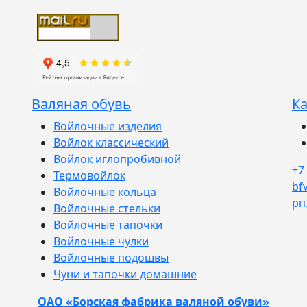
Валяная обувь
Ка
Войлочные изделия
Войлок классический
Войлок иглопробивной
+7
Термовойлок
bf
Войлочные кольца
рп
Войлочные стельки
Войлочные тапочки
Войлочные чулки
Войлочные подошвы
Чуни и тапочки домашние
ОАО «Борская фабрика валяной обуви»