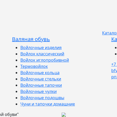
Катало
Валяная обувь
Ка
Войлочные изделия
Войлок классический
Войлок иглопробивной
+7
Термовойлок
bf
Войлочные кольца
рп
Войлочные стельки
Войлочные тапочки
Войлочные чулки
Войлочные подошвы
Чуни и тапочки домашние
ой обуви"