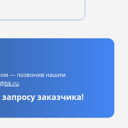
обом — позвонив нашим
o@bk.ru
.
запросу заказчика!