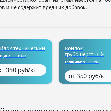
в и не содержит вредных добавок.
йлок технический
Войлок
грубошерстный
лщина:
6 – 8 мм
Толщина:
8 – 10 мм
от 350 руб/кг
от 350 руб/кг
йлок в рулонах от производ