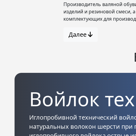
Производитель валяной обуви
изделий и резиновой смеси, 
комплектующих для производ
Далее
Войлок те
Иглопробивной технический войл
натуральных волокон шерсти при 
иглопробивного войлока острые иг