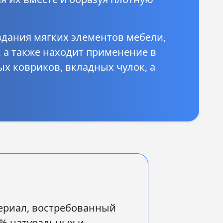
здания мягких элементов мебели,
, а также находит применение в
ых ковриков, вкладных чулок, а
риал, востребованный
0% натуральных и