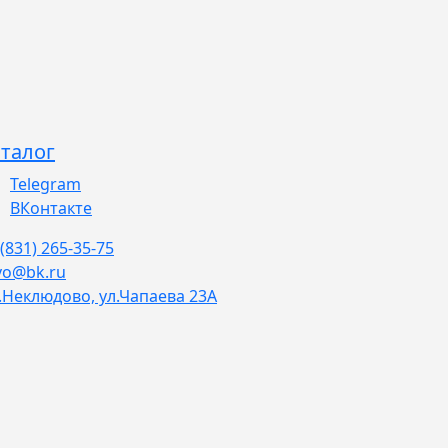
талог
Telegram
ВКонтакте
 (831) 265-35-75
vo@bk.ru
.Неклюдово, ул.Чапаева 23А