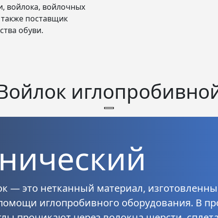
, войлока, войлочных
а также поставщик
ства обуви.
Войлок иглопробивно
хнический
ок
— это нетканный материал, изготовленны
помощи иглопробивного оборудования. В пр
лы проникают через волокна шерсти, сплета