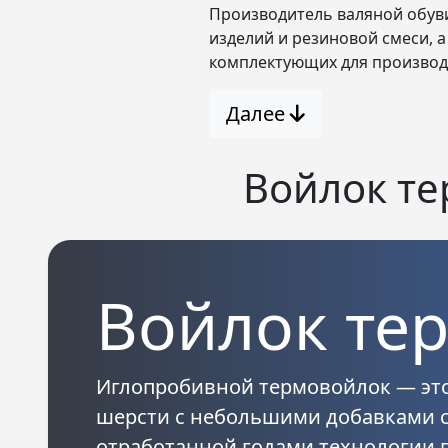
Производитель валяной обуви
изделий и резиновой смеси, 
комплектующих для производ
Далее
Войлок те
Войлок те
Иглопробивной термовойлок
— это
шерсти с небольшими добавками с
отработанной годами технологии 