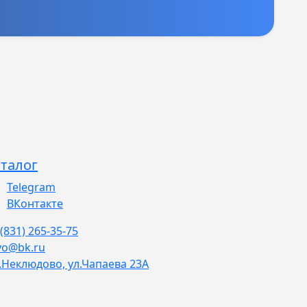
талог
Telegram
ВКонтакте
 (831) 265-35-75
vo@bk.ru
.Неклюдово, ул.Чапаева 23А