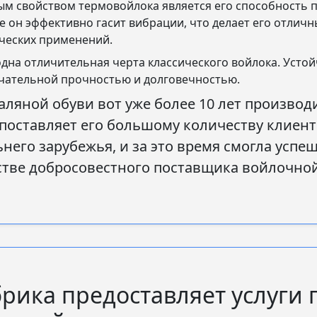
м свойством термовойлока является его способность п
е он эффективно гасит вибрации, что делает его отлич
ических применений.
дна отличительная черта классического войлока. Усто
чательной прочностью и долговечностью.
ляной обуви вот уже более 10 лет производ
оставляет его большому количеству клиенто
него зарубежья, и за это время смогла успе
стве добросовестного поставщика войлочно
рика предоставляет услуги 