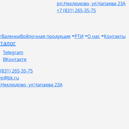
рп.Неклюдово, ул.Чапаева 23А
+7 (831) 265-35-75
г
Валенки
Войлочная продукция
РТИ
О нас
Контакты
талог
Telegram
ВКонтакте
 (831) 265-35-75
vo@bk.ru
.Неклюдово, ул.Чапаева 23А