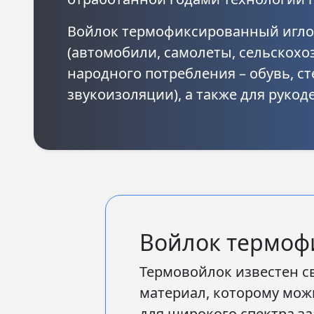
Войлок термофиксированный игл
(автомобили, самолеты, сельскохоз
народного потребления – обувь, ст
звукоизоляции), а также для рукод
Войлок термоф
Термовойлок известен с
материал, которому мож
для широкого спектра за