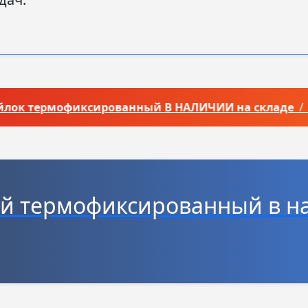
к термофиксированный В НАЛИЧИИ на складе
/ Пе
й термофиксированный в на