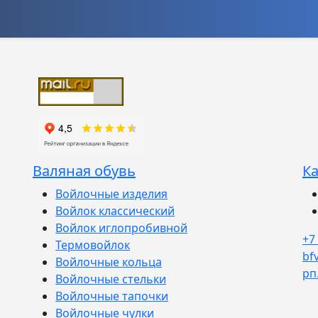
Валяная обувь
Ка
Войлочные изделия
Войлок классический
Войлок иглопробивной
+7
Термовойлок
bf
Войлочные кольца
рп
Войлочные стельки
Войлочные тапочки
Войлочные чулки