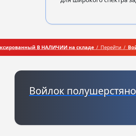
ированный В НАЛИЧИИ на складе
/ Перейти /
Войло
Войлок полушерстяно