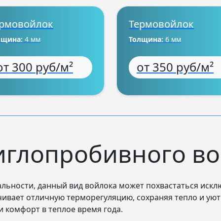
рмовойлок
Термовойлок
лщина:
4 мм
Толщина:
6 мм
от 300 руб/м²
от 350 руб/м²
иглопробивного во
альности, данный вид войлока может похвастаться ис
чивает отличную терморегуляцию, сохраняя тепло и уют
 комфорт в теплое время года.