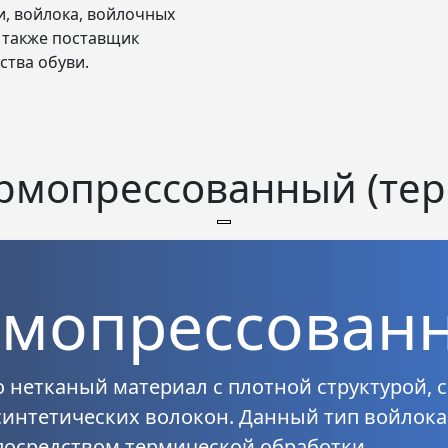
, войлока, войлочных
а также поставщик
ства обуви.
рмопрессованный (те
рмопрессован
 нетканый материал с плотной структурой, 
интетических волокон. Данный тип войлока
посредством термической обработки.