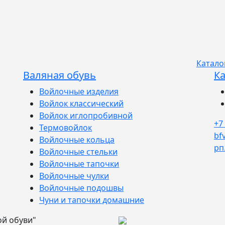
Катало
Валяная обувь
Ка
Войлочные изделия
Войлок классический
Войлок иглопробивной
+7
Термовойлок
bf
Войлочные кольца
рп
Войлочные стельки
Войлочные тапочки
Войлочные чулки
Войлочные подошвы
Чуни и тапочки домашние
ой обуви"