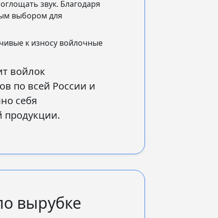
оглощать звук. Благодаря
ным выбором для
йчивые к износу войлочные
ит войлок
в по всей России и
шно себя
й продукции.
по вырубке