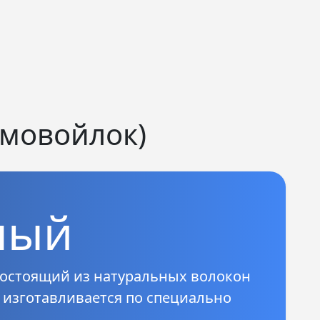
рмовойлок)
ный
состоящий из натуральных волокон
 изготавливается по специально