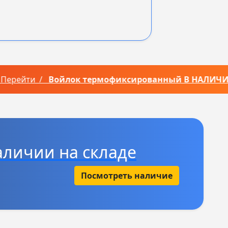
рейти /
Войлок термофиксированный В НАЛИЧИИ н
личии на складе
Посмотреть наличие